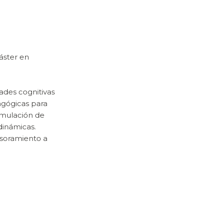
áster en
dades cognitivas
agógicas para
timulación de
dinámicas.
esoramiento a