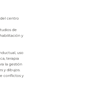
del centro
studios de
abilitación y
onductual, uso
a, terapia
ra la gestión
 y dibujos.
 conflictos y