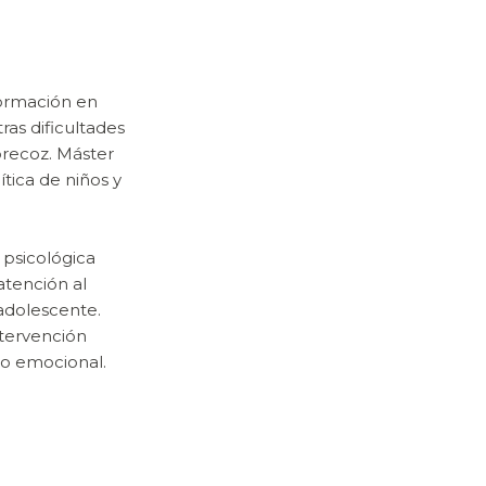
Formación en
ras dificultades
precoz. Máster
ítica de niños y
 psicológica
atención al
 adolescente.
ntervención
o emocional.