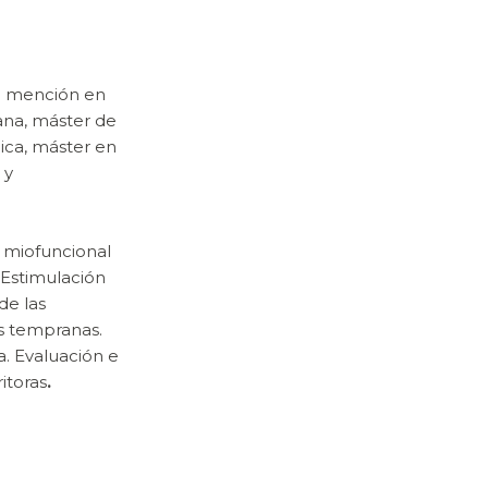
n mención en
ana, máster de
ica, máster en
 y
n miofuncional
. Estimulación
de las
s tempranas.
a. Evaluación e
itoras
.