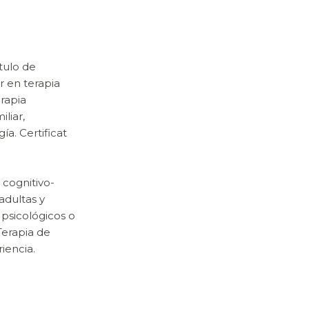
tulo de
r en terapia
rapia
iliar,
ía. Certificat
 cognitivo-
adultas y
psicológicos o
Terapia de
iencia.