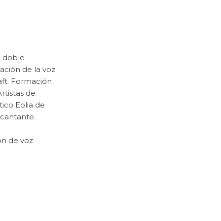
 doble
ación de la voz
aft. Formación
rtistas de
tico Eolia de
 cantante.
ión de voz